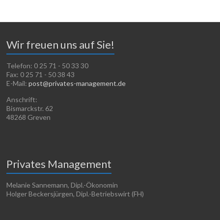
Wir freuen uns auf Sie!
Telefon: 0 25 71 - 50 33 30
Fax: 0 25 71 - 50 38 43
E-Mail:
post@privates-management.de
Anschrift:
Bismarckstr. 62
48268 Greven
Privates Management
Melanie Sannemann, Dipl.-Ökonomin
Holger Beckersjürgen, Dipl.-Betriebswirt (FH)