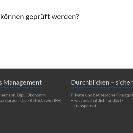
 können geprüft werden?
es Management
Durchblicken – sicher
nnemann, Dipl.-Ökonomin
Private und betriebliche Finanzp
ersjürgen, Dipl.-Betriebswirt (FH)
– wissenschaftlich fundiert-
– transparent –