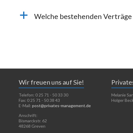
a
Welche bestehenden Verträge
Wir freuen uns auf Sie!
Privat
Telefon: 0 25 71 - 50 33 30
Melanie Sa
Fax: 0 25 71 - 50 38 43
Holger Beck
E-Mail:
post@privates-management.de
Anschrift:
Bismarckstr. 62
48268 Greven